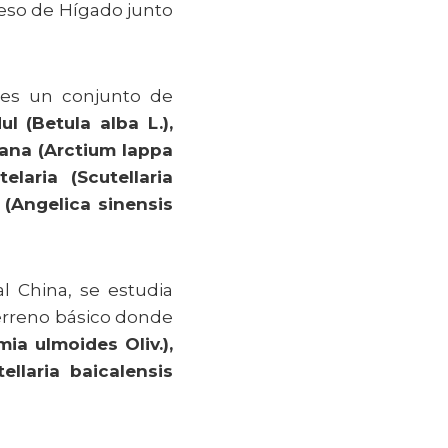
eso de Hígado junto
a es un conjunto de
l (Betula alba L.),
rdana (Arctium lappa
laria (Scutellaria
 (Angelica sinensis
al China, se estudia
terreno básico donde
mia ulmoides Oliv.),
llaria baicalensis