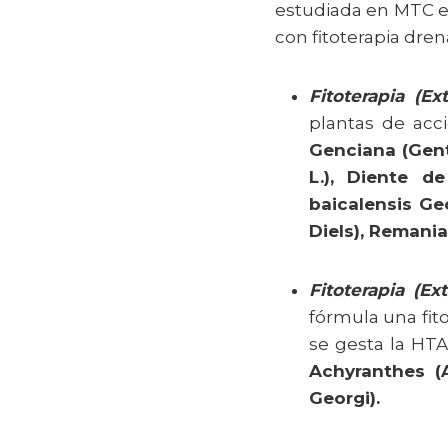
estudiada en MTC e
con fitoterapia dre
Fitoterapia (E
plantas de acc
Genciana (Genti
L.), Diente de
baicalensis Ge
Diels), Remania
Fitoterapia (Ex
fórmula una fit
se gesta la HTA
Achyranthes (A
Georgi)
.