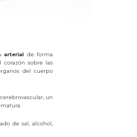
 arterial
de forma
l corazón sobre las
 órganos del cuerpo
 cerebrovascular, un
ematura.
ado de sal, alcohol,