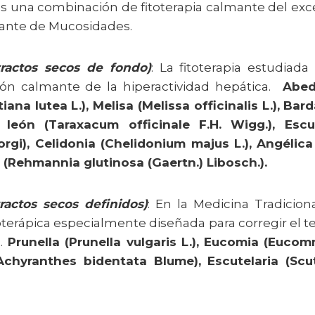
s una combinación de fitoterapia calmante del exc
nante de Mucosidades.
xtractos secos de fondo)
: La fitoterapia estudiad
ión calmante de la hiperactividad hepática.
Abedu
ana lutea L.), Melisa (Melissa officinalis L.), Ba
 león (Taraxacum officinale F.H. Wigg.), Escute
orgi), Celidonia (Chelidonium majus L.), Angélica
 (Rehmannia glutinosa (Gaertn.) Libosch.).
tractos secos definidos)
: En la Medicina Tradicion
oterápica especialmente diseñada para corregir el 
.
Prunella (Prunella vulgaris L.), Eucomia (Eucom
chyranthes bidentata Blume), Escutelaria (Scute