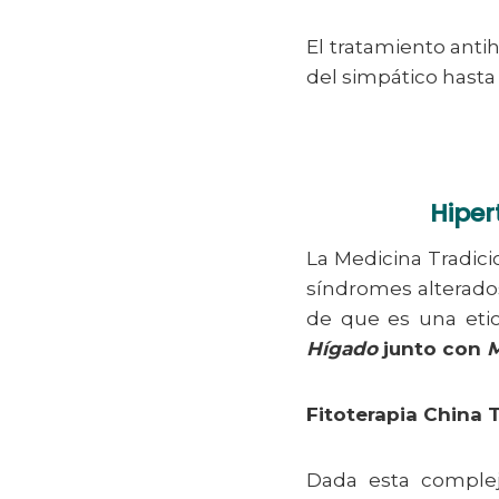
El tratamiento anti
del simpático hasta
Hiper
La Medicina Tradicio
síndromes alterados
de que es una eti
Hígado
junto con
M
Fitoterapia China 
Dada esta complej