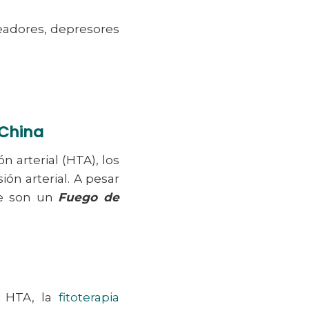
ueadores, depresores
 China
n arterial (HTA), los
ón arterial. A pesar
te son un
Fuego de
.
a HTA, la
fitoterapia