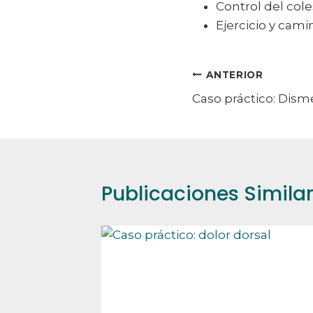
Control del cole
Ejercicio y cami
Navegación
ANTERIOR
Caso práctico: Dis
de
entradas
Publicaciones Simila