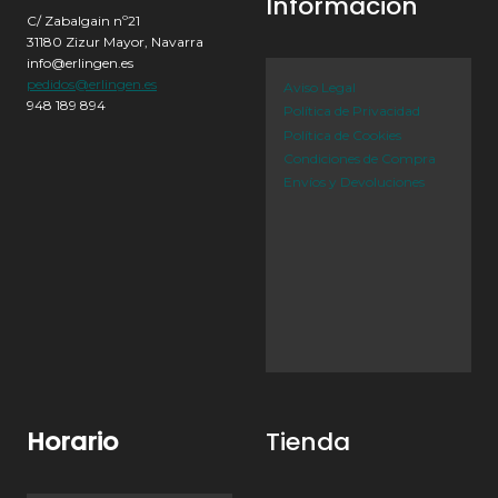
Informacion
C/ Zabalgain nº21
31180 Zizur Mayor, Navarra
info@erlingen.es
pedidos@erlingen.es
Aviso Legal
948 189 894
Política de Privacidad
Política de Cookies
Condiciones de Compra
Envíos y Devoluciones
Horario
Tienda