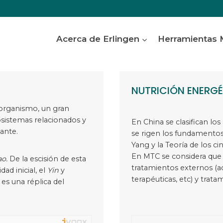
Acerca de Erlingen
Herramientas
NUTRICIÓN ENERGÉ
 organismo, un gran
bsistemas relacionados y
En China se clasifican lo
ante.
se rigen los fundamentos 
Yang y la Teoría de los c
En MTC se considera que
ao.
De la escisión de esta
tratamientos externos (
dad inicial, el
Yin
y
terapéuticas, etc) y trata
es una réplica del