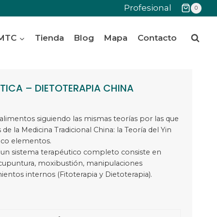
Profesional
0
 MTC
Tienda
Blog
Mapa
Contacto
TICA – DIETOTERAPIA CHINA
s alimentos siguiendo las mismas teorías por las que
de la Medicina Tradicional China: la Teoría del Yin
inco elementos.
 un sistema terapéutico completo consiste en
acupuntura, moxibustión, manipulaciones
mientos internos (Fitoterapia y Dietoterapia).