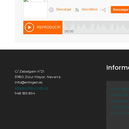
Inform
C/ Zabalgain nº21
31180 Zizur Mayor, Navarra
info@erlingen.es
pedidos@erlingen.es
Aviso Lega
948 189 894
Política de
Política de
Condicion
Envíos y D