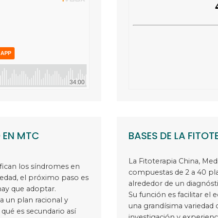
O EN MTC
BASES DE LA FITOT
La Fitoterapia China, Me
fican los síndromes en
compuestas de 2 a 40 pla
edad, el próximo paso es
alrededor de un diagnóst
hay que adoptar.
Su función es facilitar el 
a un plan racional y
una grandísima variedad d
 qué es secundario así
investigación y experien