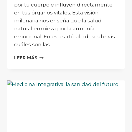
por tu cuerpo e influyen directamente
en tus órganos vitales. Esta visión
milenaria nos enseña que la salud
natural empieza por la armonía
emocional. En este artículo descubrirás
cuáles son las…
LAS
LEER MÁS
7
EMOCIONES
EN
LA
MEDICINA
TRADICIONAL
CHINA:
CÓMO
INFLUYEN
EN
TU
SALUD