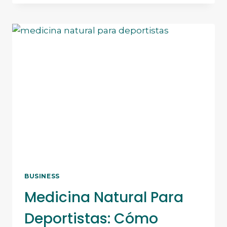
Y
MEDICINA
TRADICIONAL
CHINA:
UN
ENFOQUE
HOLÍSTICO
PARA
EL
CUIDADO
DEL
CÁNCER
BUSINESS
Medicina Natural Para
Deportistas: Cómo