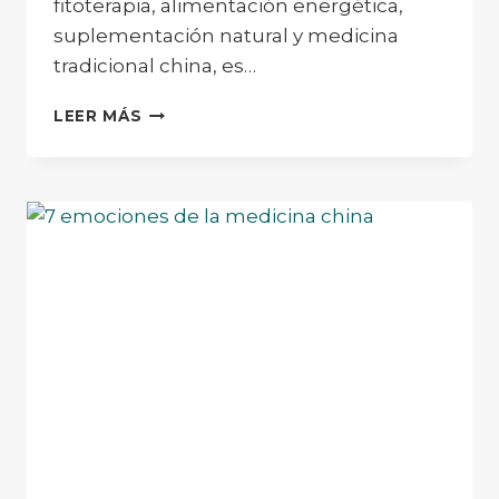
fitoterapia, alimentación energética,
suplementación natural y medicina
tradicional china, es…
MEDICINA
LEER MÁS
NATURAL
PARA
DEPORTISTAS:
CÓMO
POTENCIAR
TU
RENDIMIENTO
Y
RECUPERACIÓN
DE
FORMA
NATURAL