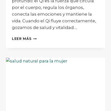
profundo: el Qi es la fuerza que circula
por el cuerpo, regula los órganos,
conecta las emociones y mantiene la
vida. Cuando el Qi fluye correctamente,
gozamos de salud y vitalidad….
¿QUÉ
LEER MÁS
ES
EL
QI
EN
LA
MEDICINA
TRADICIONAL
CHINA
Y
CÓMO
EQUILIBRARLO?
–
ERLINGEN