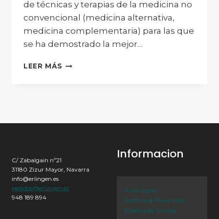
de técnicas y terapias de la medicina no
convencional (medicina alternativa,
medicina complementaria) para las que
se ha demostrado la mejor…
MEDICINA
LEER MÁS
INTEGRATIVA:
LA
SANIDAD
DEL
FUTURO
Informacion
C/ Zabalgain nº21
31180 Zizur Mayor, Navarra
info@erlingen.es
pedidos@erlingen.es
Aviso Legal
948 189 894
Política de Privacidad
Política de Cookies