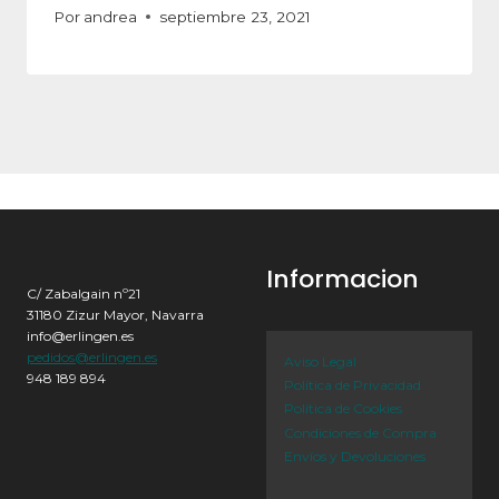
Por
andrea
septiembre 23, 2021
Informacion
C/ Zabalgain nº21
31180 Zizur Mayor, Navarra
info@erlingen.es
pedidos@erlingen.es
Aviso Legal
948 189 894
Política de Privacidad
Política de Cookies
Condiciones de Compra
Envíos y Devoluciones