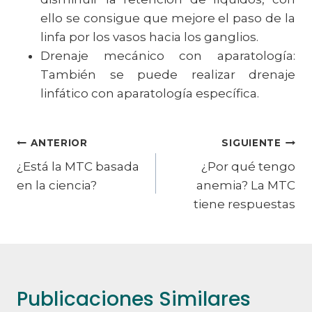
ello se consigue que mejore el paso de la
linfa por los vasos hacia los ganglios.
Drenaje mecánico con aparatología:
También se puede realizar drenaje
linfático con aparatología específica.
Navegación
ANTERIOR
SIGUIENTE
¿Está la MTC basada
¿Por qué tengo
de
en la ciencia?
anemia? La MTC
entradas
tiene respuestas
Publicaciones Similares