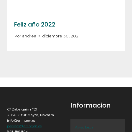
Feliz año 2022
Por
andrea
diciembre 30, 2021
Informacion
C/ Zabalgain nº21
31180 Zizur Mayor, Navarra
info@erlingen.es
pedidos@erlingen.es
Aviso Legal
948 189 894