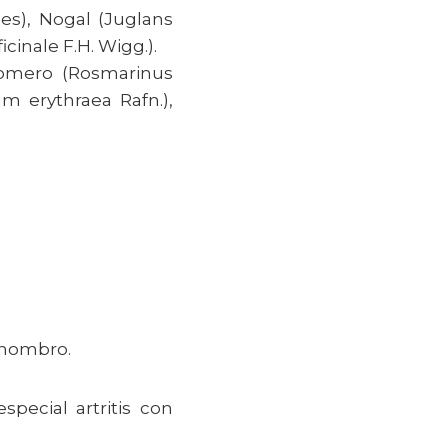
es), Nogal (Juglans
cinale F.H. Wigg.).
 Romero (Rosmarinus
um erythraea Rafn.),
l hombro.
special artritis con