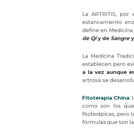
La ARTRITIS, por 
estancamiento en
define en Medicina
de Qi
y de
Sangre
y
La Medicina Tradici
establecen pero ev
a la vez aunque en
artrosis se desarro
Fitoterapia China
:
como son los que i
fitoterápicas, pero 
fórmulas que son la 