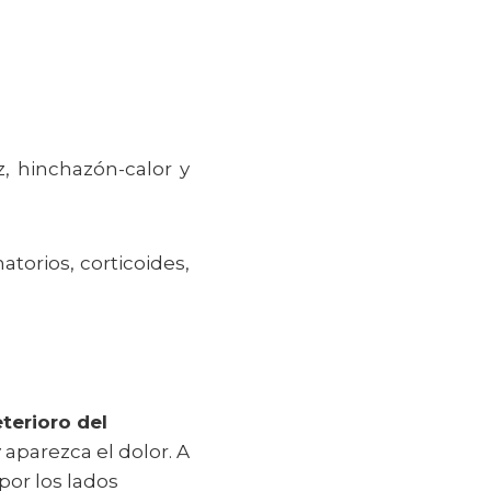
z, hinchazón-calor y
atorios, corticoides,
terioro del
aparezca el dolor. A
por los lados