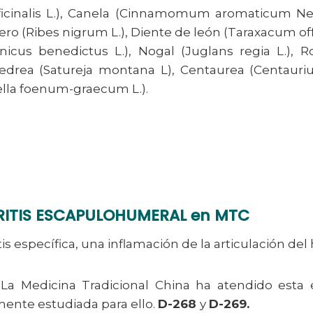
officinalis L.), Canela (Cinnamomum aromaticum Ne
llero (Ribes nigrum L.), Diente de león (Taraxacum offi
nicus benedictus L.), Nogal (Juglans regia L.),
, Ajedrea (Satureja montana L), Centaurea (Centauri
ella foenum-graecum L.).
TRITIS ESCAPULOHUMERAL en MTC
itis específica, una inflamación de la articulación de
 La Medicina Tradicional China ha atendido esta e
amente estudiada para ello.
D-268
y
D-269.