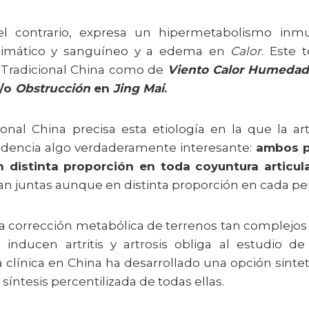
el contrario, expresa un hipermetabolismo inmun
zimático y sanguíneo y a edema en
Calor
. Este 
 Tradicional China como de
Viento Calor
Humeda
/o
Obstrucción
en
Jing Mai
.
onal China precisa esta etiología en la que la artro
idencia algo verdaderamente interesante:
ambos p
 distinta proporción en toda coyuntura articula
llan juntas aunque en distinta proporción en cada pe
 la corrección metabólica de terrenos tan complej
nducen artritis y artrosis obliga al estudio d
la clínica en China ha desarrollado una opción sint
síntesis percentilizada de todas ellas.