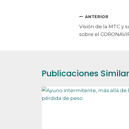
Navegación
ANTERIOR
Visión de la MTC y s
de
sobre el CORONAVI
entradas
Publicaciones Simila