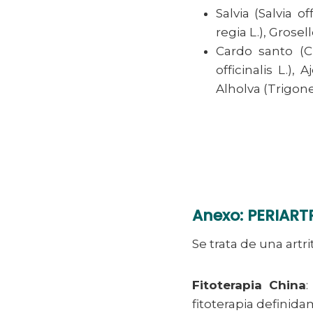
Salvia (Salvia 
regia L.), Grose
Cardo santo (C
officinalis L.)
Alholva (Trigon
Anexo: PERIAR
Se trata de una artr
Fitoterapia China
:
fitoterapia definid