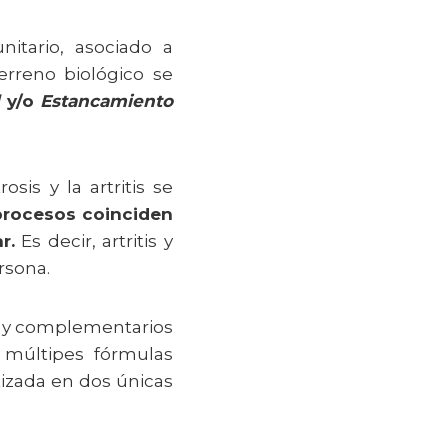
itario, asociado a
terreno biológico se
d
y/o
Estancamiento
sis y la artritis se
rocesos coinciden
r.
Es decir, artritis y
rsona.
os y complementarios
e múltipes fórmulas
etizada en dos únicas