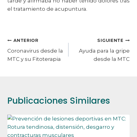
tarde y afirmaba no haber tenido dolores tras
el tratamiento de acupuntura.
Navegación
ANTERIOR
SIGUIENTE
Coronavirus desde la
Ayuda para la gripe
de
MTC y su Fitoterapia
desde la MTC
entradas
Publicaciones Similares