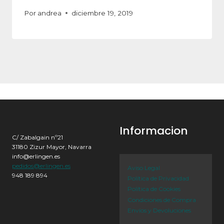
Por
andrea
diciembre 19, 2019
Informacion
C/ Zabalgain nº21
31180 Zizur Mayor, Navarra
info@erlingen.es
pedidos@erlingen.es
Aviso Legal
948 189 894
Política de Privacidad
Política de Cookies
Condiciones de Compra
Envíos y Devoluciones