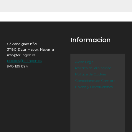
Informacion
C/ Zabalgain nº21
31180 Zizur Mayor, Navarra
info@erlingen.es
pedidos@erlingen.es
Aviso Legal
948 189 894
Política de Privacidad
Política de Cookies
Condiciones de Compra
Envíos y Devoluciones