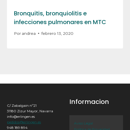
Bronquitis, bronquiolitis e
infecciones pulmonares en MTC
Por
andrea
febrero 13, 2020
Informacion
C/ Zabalgain nº21
31180 Zizur Mayor, Navarra
info@erlingen.es
pedidos@erlingen.es
Aviso Legal
948 189 894
Política de Privacidad