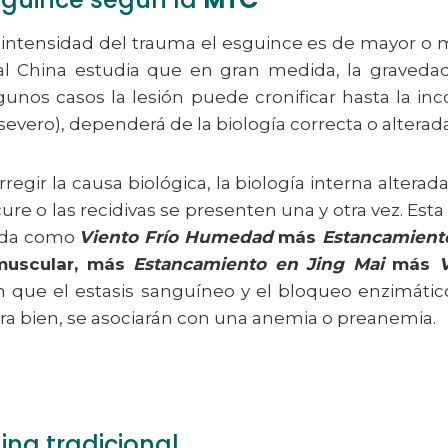
intensidad del trauma el esguince es de mayor o m
al China estudia que en gran medida, la graveda
lgunos casos la lesión puede cronificar hasta la i
 severo), dependerá de la biología correcta o alterad
rregir la causa biológica, la biología interna altera
re o las recidivas se presenten una y otra vez. Esta
ada como
Viento Frío Humedad
más
Estancamient
uscular, más
Estancamiento en Jing Mai
más
en que el estasis sanguíneo y el bloqueo enzimát
a bien, se asociarán con una anemia o preanemia.
ina tradicional