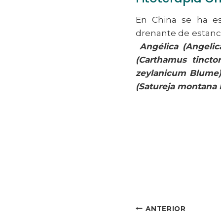
En China se ha e
drenante de estanca
Angélica (Angelic
(Carthamus tincto
zeylanicum Blume), S
(Satureja montana L
Navegación
ANTERIOR