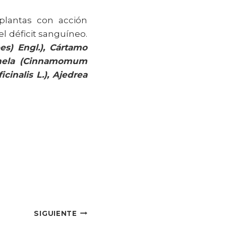
lantas con acción
l déficit sanguíneo.
es) Engl.), Cártamo
Canela (Cinnamomum
icinalis L.), Ajedrea
SIGUIENTE