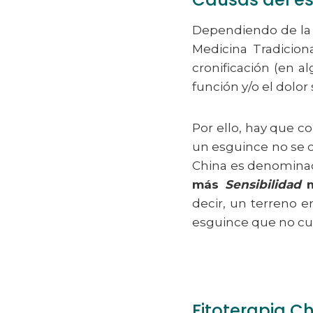
Dependiendo de la 
Medicina Tradicion
cronificación (en a
función y/o el dolor
Por ello, hay que co
un esguince no se cu
China es denomin
más
Sensibilidad
m
decir, un terreno 
esguince que no cur
Fitoterapia Ch