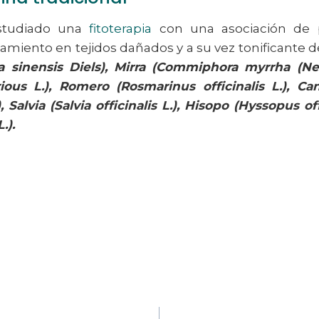
studiado una
fitoterapia
con una asociación de p
miento en tejidos dañados y a su vez tonificante de
a sinensis Diels), Mirra (Commiphora myrrha (Ne
rious L.), Romero (Rosmarinus officinalis L.), 
alvia (Salvia officinalis L.), Hisopo (Hyssopus off
.).