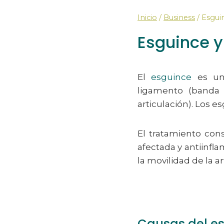
Inicio
/
Business
/
Esguin
Esguince y
El
esguince
es una
ligamento (banda 
articulación). Los e
El tratamiento con
afectada y antiinfl
la movilidad de la 
Causas del e