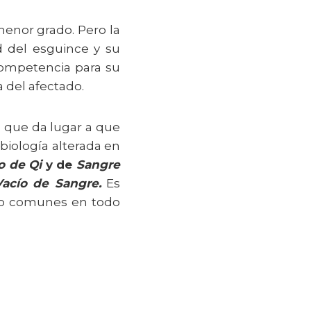
enor grado. Pero la
d del esguince y su
ncompetencia para su
a del afectado.
da que da lugar a que
 biología alterada en
o de Qi
y de
Sangre
Vacío de Sangre.
Es
ico comunes en todo