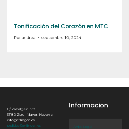
Tonificación del Corazón en MTC
Por
andrea
septiembre 10, 2024
Informacion
C/ Zabalgain nº21
31180 Zizur Mayor, Navarra
info@erlingen.es
pedidos@erlingen.es
Aviso Legal