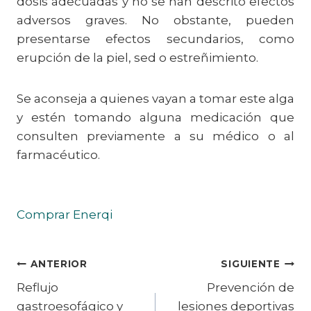
dosis adecuadas y no se han descrito efectos
adversos graves. No obstante, pueden
presentarse efectos secundarios, como
erupción de la piel, sed o estreñimiento.
Se aconseja a quienes vayan a tomar este alga
y estén tomando alguna medicación que
consulten previamente a su médico o al
farmacéutico.
Comprar Enerqi
Navegación
ANTERIOR
SIGUIENTE
Reflujo
Prevención de
de
gastroesofágico y
lesiones deportivas