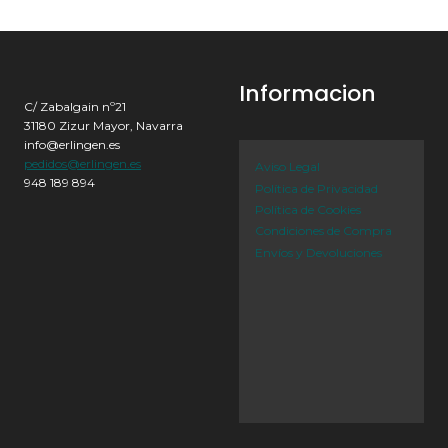
Informacion
C/ Zabalgain nº21
31180 Zizur Mayor, Navarra
info@erlingen.es
pedidos@erlingen.es
Aviso Legal
948 189 894
Política de Privacidad
Política de Cookies
Condiciones de Compra
Envíos y Devoluciones