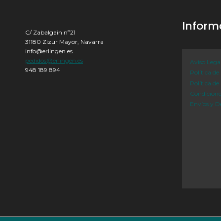
Inform
C/ Zabalgain nº21
31180 Zizur Mayor, Navarra
info@erlingen.es
pedidos@erlingen.es
Aviso Lega
948 189 894
Política de
Política de
Condicion
Envíos y D