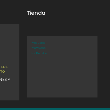
Tienda
Productos
Profesional
Mis Pedidos
06 DE
STO
UNES A