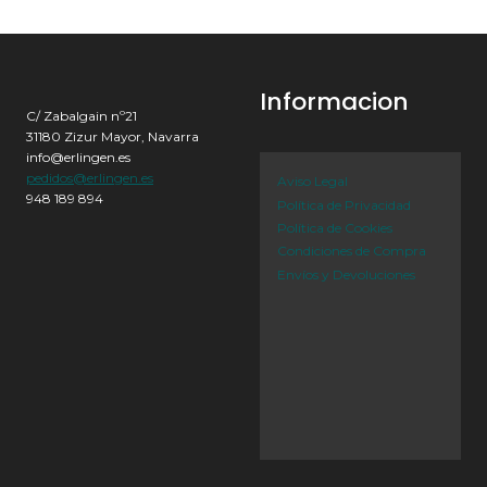
Informacion
C/ Zabalgain nº21
31180 Zizur Mayor, Navarra
info@erlingen.es
pedidos@erlingen.es
Aviso Legal
948 189 894
Política de Privacidad
Política de Cookies
Condiciones de Compra
Envíos y Devoluciones