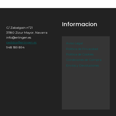
Informacion
C/ Zabalgain nº21
31180 Zizur Mayor, Navarra
info@erlingen.es
pedidos@erlingen.es
Aviso Legal
948 189 894
Política de Privacidad
Política de Cookies
Condiciones de Compra
Envíos y Devoluciones