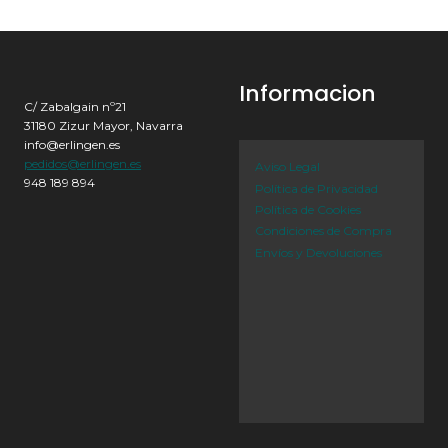
Informacion
C/ Zabalgain nº21
31180 Zizur Mayor, Navarra
info@erlingen.es
pedidos@erlingen.es
Aviso Legal
948 189 894
Política de Privacidad
Política de Cookies
Condiciones de Compra
Envíos y Devoluciones