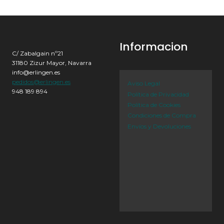
Informacion
C/ Zabalgain nº21
31180 Zizur Mayor, Navarra
info@erlingen.es
pedidos@erlingen.es
Aviso Legal
948 189 894
Política de Privacidad
Política de Cookies
Condiciones de Compra
Envíos y Devoluciones