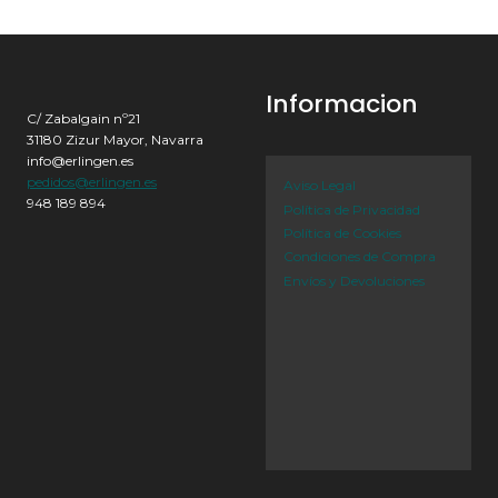
Informacion
C/ Zabalgain nº21
31180 Zizur Mayor, Navarra
info@erlingen.es
pedidos@erlingen.es
Aviso Legal
948 189 894
Política de Privacidad
Política de Cookies
Condiciones de Compra
Envíos y Devoluciones