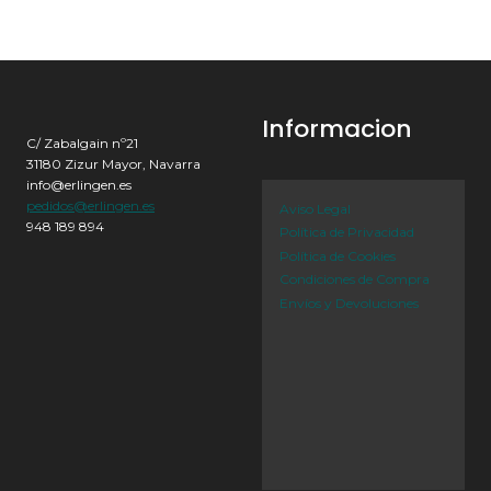
Informacion
C/ Zabalgain nº21
31180 Zizur Mayor, Navarra
info@erlingen.es
pedidos@erlingen.es
Aviso Legal
948 189 894
Política de Privacidad
Política de Cookies
Condiciones de Compra
Envíos y Devoluciones