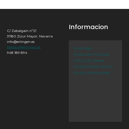
Informacion
C/ Zabalgain nº21
31180 Zizur Mayor, Navarra
info@erlingen.es
pedidos@erlingen.es
Aviso Legal
948 189 894
Política de Privacidad
Política de Cookies
Condiciones de Compra
Envíos y Devoluciones