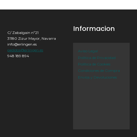
Informacion
C/ Zabalgain nº21
31180 Zizur Mayor, Navarra
info@erlingen.es
pedidos@erlingen.es
Aviso Legal
948 189 894
Política de Privacidad
Política de Cookies
Condiciones de Compra
Envíos y Devoluciones