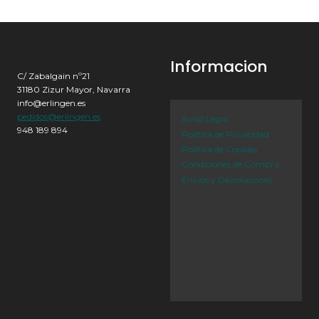
Informacion
C/ Zabalgain nº21
31180 Zizur Mayor, Navarra
info@erlingen.es
pedidos@erlingen.es
Aviso Legal
948 189 894
Política de Privacidad
Política de Cookies
Condiciones de Compra
Envíos y Devoluciones