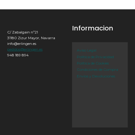
Informacion
C/ Zabalgain nº21
31180 Zizur Mayor, Navarra
info@erlingen.es
pedidos@erlingen.es
Aviso Legal
948 189 894
Política de Privacidad
Política de Cookies
Condiciones de Compra
Envíos y Devoluciones