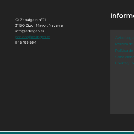
Inform
C/ Zabalgain nº21
31180 Zizur Mayor, Navarra
info@erlingen.es
pedidos@erlingen.es
Aviso Lega
948 189 894
Política de
Política de
Condicion
Envíos y D