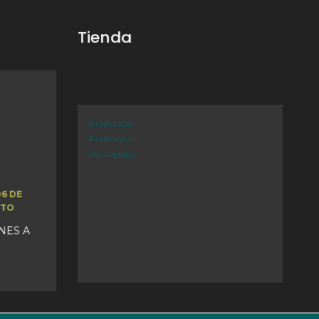
Tienda
Productos
Profesional
Mis Pedidos
06 DE
STO
UNES A