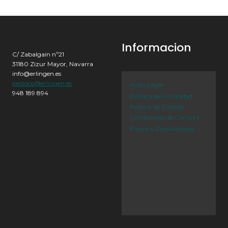
Informacion
C/ Zabalgain nº21
31180 Zizur Mayor, Navarra
info@erlingen.es
pedidos@erlingen.es
Aviso Legal
948 189 894
Política de Privacidad
Política de Cookies
Condiciones de Compra
Envíos y Devoluciones