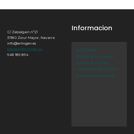
Informacion
C/ Zabalgain nº21
31180 Zizur Mayor, Navarra
info@erlingen.es
pedidos@erlingen.es
Aviso Legal
948 189 894
Política de Privacidad
Política de Cookies
Condiciones de Compra
Envíos y Devoluciones