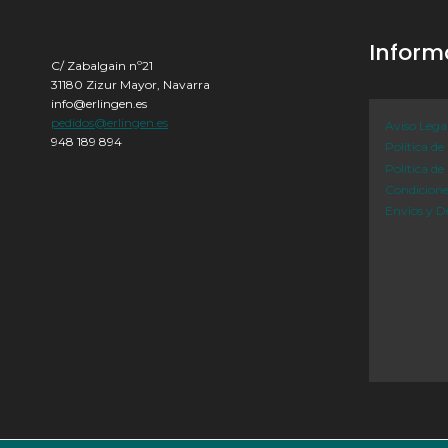
Inform
C/ Zabalgain nº21
31180 Zizur Mayor, Navarra
info@erlingen.es
pedidos@erlingen.es
Aviso Lega
948 189 894
Política de
Política de
Condicion
Envíos y D