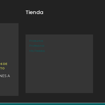
Tienda
Productos
Profesional
Mis Pedidos
06 DE
STO
UNES A