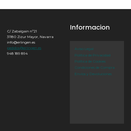
Informacion
C/ Zabalgain nº21
31180 Zizur Mayor, Navarra
info@erlingen.es
pedidos@erlingen.es
Aviso Legal
948 189 894
Política de Privacidad
Política de Cookies
Condiciones de Compra
Envíos y Devoluciones