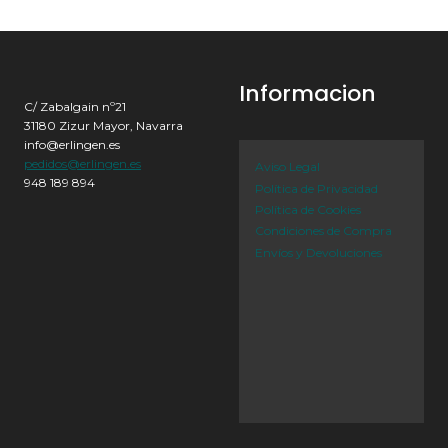
Informacion
C/ Zabalgain nº21
31180 Zizur Mayor, Navarra
info@erlingen.es
pedidos@erlingen.es
Aviso Legal
948 189 894
Política de Privacidad
Política de Cookies
Condiciones de Compra
Envíos y Devoluciones