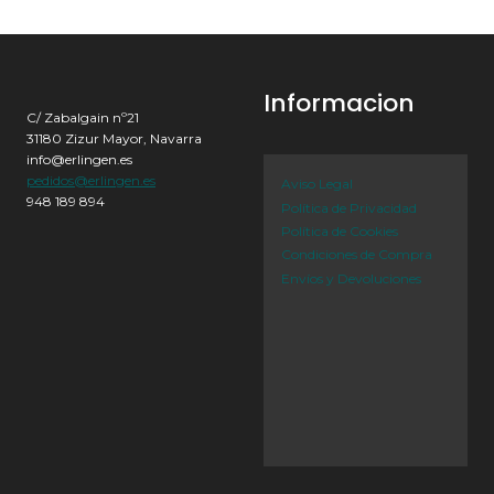
Informacion
C/ Zabalgain nº21
31180 Zizur Mayor, Navarra
info@erlingen.es
pedidos@erlingen.es
Aviso Legal
948 189 894
Política de Privacidad
Política de Cookies
Condiciones de Compra
Envíos y Devoluciones