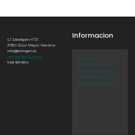
Informacion
C/ Zabalgain nº21
31180 Zizur Mayor, Navarra
info@erlingen.es
pedidos@erlingen.es
Aviso Legal
948 189 894
Política de Privacidad
Política de Cookies
Condiciones de Compra
Envíos y Devoluciones