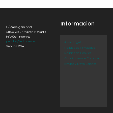
Informacion
C/ Zabalgain nº21
31180 Zizur Mayor, Navarra
info@erlingen.es
pedidos@erlingen.es
Aviso Legal
948 189 894
Política de Privacidad
Política de Cookies
Condiciones de Compra
Envíos y Devoluciones