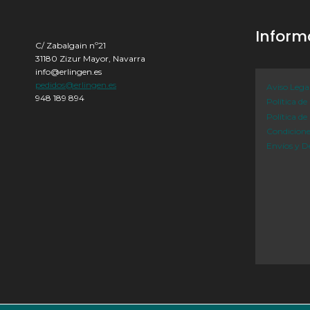
Inform
C/ Zabalgain nº21
31180 Zizur Mayor, Navarra
info@erlingen.es
pedidos@erlingen.es
Aviso Lega
948 189 894
Política de
Política de
Condicion
Envíos y D