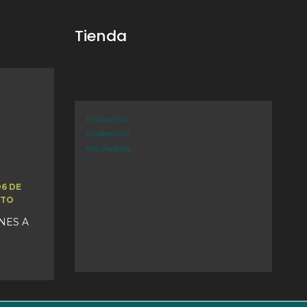
Tienda
Productos
Profesional
Mis Pedidos
06 DE
STO
UNES A