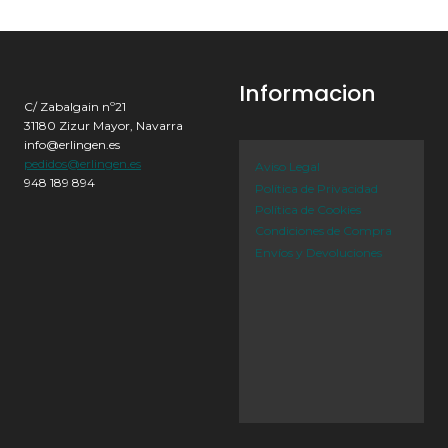
Informacion
C/ Zabalgain nº21
31180 Zizur Mayor, Navarra
info@erlingen.es
pedidos@erlingen.es
Aviso Legal
948 189 894
Política de Privacidad
Política de Cookies
Condiciones de Compra
Envíos y Devoluciones