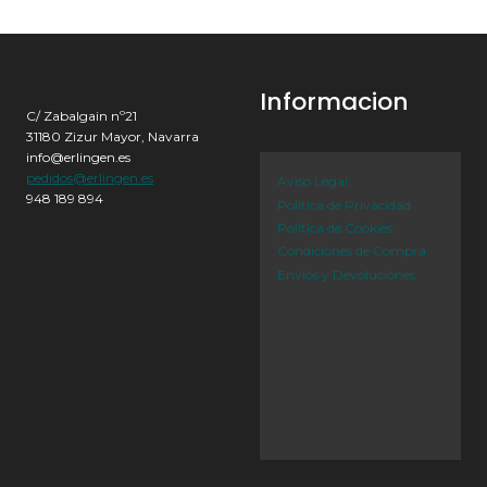
Informacion
C/ Zabalgain nº21
31180 Zizur Mayor, Navarra
info@erlingen.es
pedidos@erlingen.es
Aviso Legal
948 189 894
Política de Privacidad
Política de Cookies
Condiciones de Compra
Envíos y Devoluciones