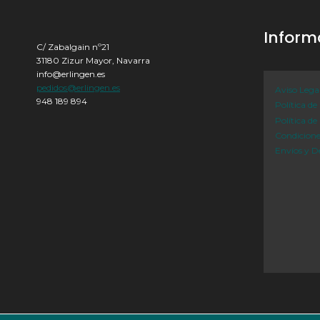
Inform
C/ Zabalgain nº21
31180 Zizur Mayor, Navarra
info@erlingen.es
pedidos@erlingen.es
Aviso Lega
948 189 894
Política de
Política de
Condicion
Envíos y D