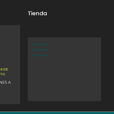
Tienda
Productos
Profesional
Mis Pedidos
06 DE
STO
UNES A