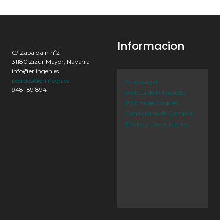
Informacion
C/ Zabalgain nº21
31180 Zizur Mayor, Navarra
info@erlingen.es
pedidos@erlingen.es
Aviso Legal
948 189 894
Política de Privacidad
Política de Cookies
Condiciones de Compra
Envíos y Devoluciones