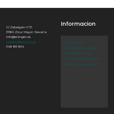
Informacion
C/ Zabalgain nº21
31180 Zizur Mayor, Navarra
info@erlingen.es
pedidos@erlingen.es
Aviso Legal
948 189 894
Política de Privacidad
Política de Cookies
Condiciones de Compra
Envíos y Devoluciones