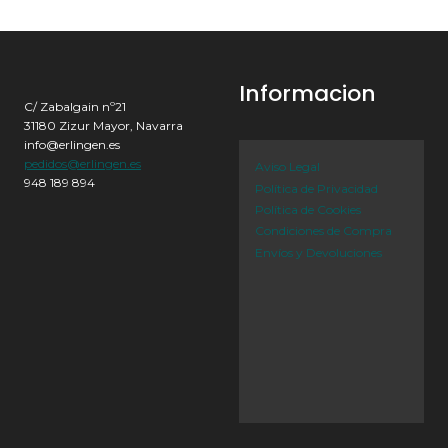
Informacion
C/ Zabalgain nº21
31180 Zizur Mayor, Navarra
info@erlingen.es
pedidos@erlingen.es
Aviso Legal
948 189 894
Política de Privacidad
Política de Cookies
Condiciones de Compra
Envíos y Devoluciones