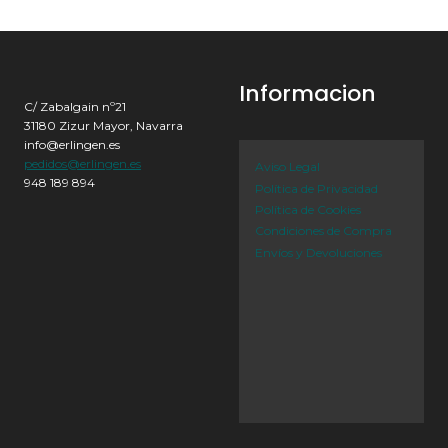
Informacion
C/ Zabalgain nº21
31180 Zizur Mayor, Navarra
info@erlingen.es
pedidos@erlingen.es
Aviso Legal
948 189 894
Política de Privacidad
Política de Cookies
Condiciones de Compra
Envíos y Devoluciones