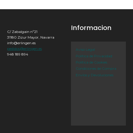
Informacion
C/ Zabalgain nº21
31180 Zizur Mayor, Navarra
info@erlingen.es
pedidos@erlingen.es
Aviso Legal
948 189 894
Política de Privacidad
Política de Cookies
Condiciones de Compra
Envíos y Devoluciones