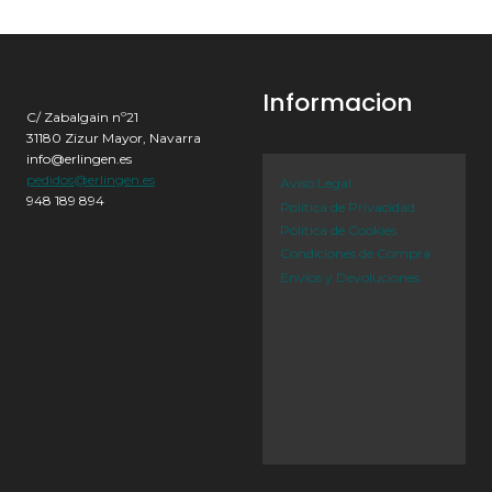
Informacion
C/ Zabalgain nº21
31180 Zizur Mayor, Navarra
info@erlingen.es
pedidos@erlingen.es
Aviso Legal
948 189 894
Política de Privacidad
Política de Cookies
Condiciones de Compra
Envíos y Devoluciones