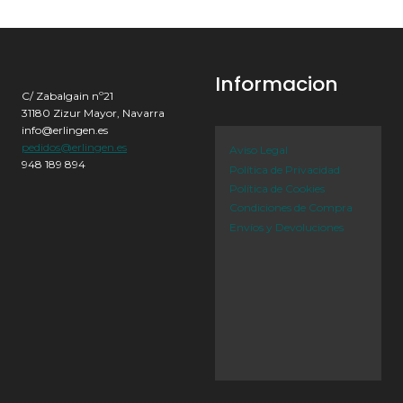
Informacion
C/ Zabalgain nº21
31180 Zizur Mayor, Navarra
info@erlingen.es
pedidos@erlingen.es
Aviso Legal
948 189 894
Política de Privacidad
Política de Cookies
Condiciones de Compra
Envíos y Devoluciones