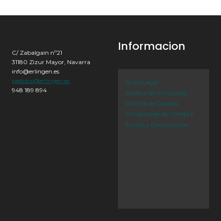
Informacion
C/ Zabalgain nº21
31180 Zizur Mayor, Navarra
info@erlingen.es
pedidos@erlingen.es
Aviso Legal
948 189 894
Política de Privacidad
Política de Cookies
Condiciones de Compra
Envíos y Devoluciones