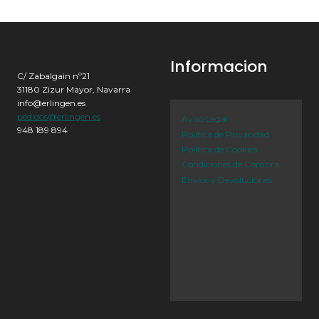
Informacion
C/ Zabalgain nº21
31180 Zizur Mayor, Navarra
info@erlingen.es
pedidos@erlingen.es
Aviso Legal
948 189 894
Política de Privacidad
Política de Cookies
Condiciones de Compra
Envíos y Devoluciones