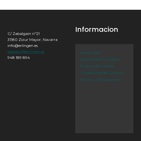
Informacion
C/ Zabalgain nº21
31180 Zizur Mayor, Navarra
info@erlingen.es
pedidos@erlingen.es
Aviso Legal
948 189 894
Política de Privacidad
Política de Cookies
Condiciones de Compra
Envíos y Devoluciones