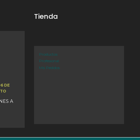
Tienda
Productos
Profesional
Mis Pedidos
06 DE
STO
UNES A