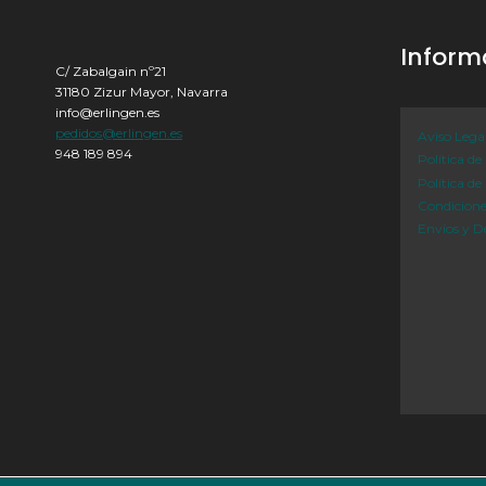
Inform
C/ Zabalgain nº21
31180 Zizur Mayor, Navarra
info@erlingen.es
pedidos@erlingen.es
Aviso Lega
948 189 894
Política de
Política de
Condicion
Envíos y D